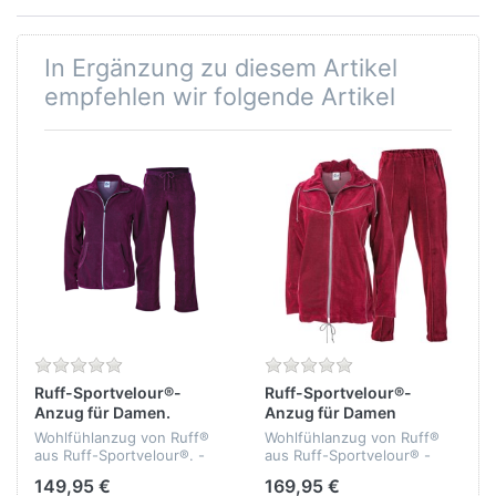
In Ergänzung zu diesem Artikel
empfehlen wir folgende Artikel
Ruff-Sportvelour®-
Ruff-Sportvelour®-
Anzug für Damen.
Anzug für Damen
Wohlfühlanzug von Ruff®
Wohlfühlanzug von Ruff®
aus Ruff-Sportvelour®. -
aus Ruff-Sportvelour® -
bielastisch - formbeständig
bielastisch - formbeständig
149,95 €
169,95 €
- temperaturausgleichend -
- temperaturausgleichen -