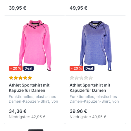
Athlet. - elastisch -
elastisch - funktionell -
funktionell - atmungsaktiv -
atmunsaktiv -
39,95 €
49,95 €
formbeständig - Qualität:
formbeständig - Qualität:
86% Polyamid, 14% Elasthan
86% Polyamid, 14% Elasthan
- 20 %
Deal
- 20 %
Deal
Athlet Sportshirt mit
Athlet Sportshirt mit
Kapuze für Damen
Kapuze für Damen
Funktionelles, elastisches
Funktionelles, elastisches
Damen-Kapuzen-Shirt, von
Damen-Kapuzen-Shirt, von
Athlet. - elastisch -
Athlet. - elastisch -
formbeständig - funktionell
formbeständig - funktionell
34,36 €
39,96 €
- athmungsaktiv - Qualität:
- athmungsaktiv - Qualität:
Niedrigster:
42,95 €
Niedrigster:
49,95 €
68% Polyester, 24% Nyl...
68% Polyester, 24% Nyl...