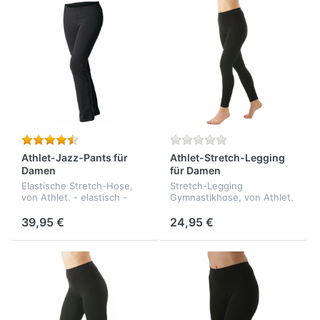
Athlet-Jazz-Pants für
Athlet-Stretch-Legging
Damen
für Damen
Elastische Stretch-Hose,
Stretch-Legging
von Athlet. - elastisch -
Gymnastikhose, von Athlet.
formbeständig - Qualität:
- elastisch - formbeständig
92% Baumwolle, 8%
- hautfreundlich - Qualität:
39,95 €
24,95 €
Elasthan
92% Baumwolle,
8%Elasthan