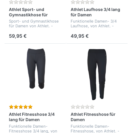
Athlet Sport- und
Athlet Laufhose 3/4 lang
Gymnastikhose für
für Damen
Damen
Sport- und Gymnastikhose
Funktionelle Damen- 3/4
für Damen von Athlet. -
Laufhose, von Athlet. -
elastisch - formbeständig -
elastisch - funktionell -
funktionell - athmungsaktiv
athmunsaktiv -
59,95 €
49,95 €
- Qualität: 65% Baumwolle,
formbeständig - Qualität:
28% Polyester, 7% Elasthan
80% Polyamid, 20%
Elasthan
Athlet Fitnesshose 3/4
Athlet Fitnesshose für
lang für Damen
Damen
Funktionelle Damen-
Funktionelle Damen-
Fitnesshose 3/4 lang, von
Fitnesshose, von Athlet. -