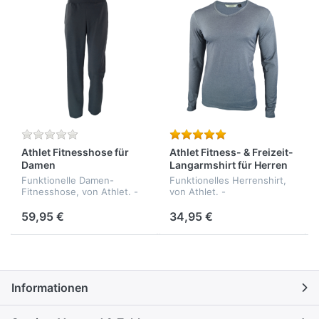
Athlet Fitnesshose für
Athlet Fitness- & Freizeit-
Damen
Langarmshirt für Herren
Funktionelle Damen-
Funktionelles Herrenshirt,
Fitnesshose, von Athlet. -
von Athlet. -
elastisch - funktionell -
feuchtigkeitsregulierend -
atmunsaktiv -
elastisch - formbeständig -
59,95 €
34,95 €
formbeständig - Qualität:
funktionell - athmungsaktiv
94% Polyamid, 6% Elasthan
- Qualität: 55% Baumwolle,
3...
Informationen