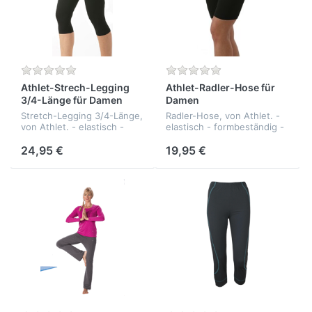
Athlet-Strech-Legging
Athlet-Radler-Hose für
3/4-Länge für Damen
Damen
Stretch-Legging 3/4-Länge,
Radler-Hose, von Athlet. -
von Athlet. - elastisch -
elastisch - formbeständig -
formbeständig -
hautfreundlich - Qualität:
hautfreundlich - Qualität:
92% Baumwolle,
24,95 €
19,95 €
92% Baumwolle,
8%Elasthan
8%Elasthan