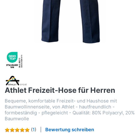
Athlet Freizeit-Hose für Herren
Bequeme, komfortable Freizeit- und Haushose mit
Baumwollinnenseite, von Athlet - hautfreundlich -
formbeständig - pflegeleicht - Qualität: 80% Polyacryl, 20%
Baumwolle
(
1
)
Bewertung schreiben