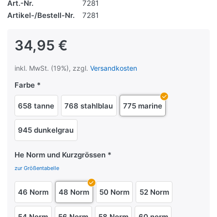
Art.-Nr.
7281
Artikel-/Bestell-Nr.
7281
34,95 €
inkl. MwSt. (19%), zzgl.
Versandkosten
Farbe
658 tanne
768 stahlblau
775 marine
945 dunkelgrau
He Norm und Kurzgrössen
zur Größentabelle
46 Norm
48 Norm
50 Norm
52 Norm
54 Norm
56 Norm
58 Norm
60 norm