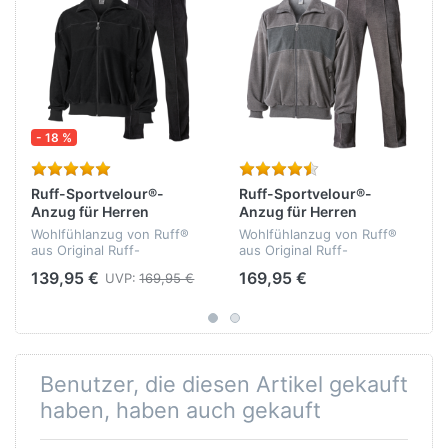
- 18 %
Ruff-Sportvelour®-
Ruff-Sportvelour®-
Anzug für Herren
Anzug für Herren
Wohlfühlanzug von Ruff®
Wohlfühlanzug von Ruff®
aus Original Ruff-
aus Original Ruff-
Sportvelour® - bielastisch -
Sportvelour® - bielastisch -
139,95 €
169,95 €
UVP:
169,95 €
formbeständig -
formbeständig -
athmungsaktiv -
athmungsaktiv -
temperaturausgleichend -
temperaturausgleichend -
Qualität: 75% Baumwolle,...
Qualität: 75% Baumwolle,...
Benutzer, die diesen Artikel gekauft
haben, haben auch gekauft