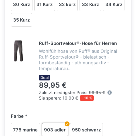
30 Kurz
31 Kurz
32 kurz
33 Kurz
34 Kurz
35 Kurz
Ruff-Sportvelour®-Hose für Herren
Wohlfühlhose von Ruff® aus Original
Ruff-Sportvelour® - bielastisch -
formbeständig - athmungsaktiv -
temperaturau...
Deal
89,95 €
Zuletzt niedrigster Preis:
99,95 €
Sie sparen:
10,00 €
- 10 %
Farbe
775 marine
903 adler
950 schwarz