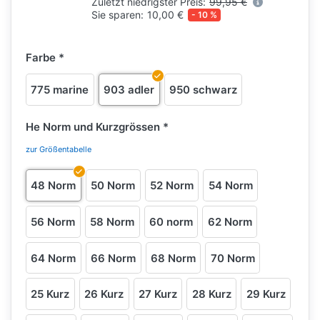
Zuletzt niedrigster Preis:
99,95 €
Sie sparen:
10,00 €
- 10 %
Farbe
775 marine
903 adler
950 schwarz
He Norm und Kurzgrössen
zur Größentabelle
48 Norm
50 Norm
52 Norm
54 Norm
56 Norm
58 Norm
60 norm
62 Norm
64 Norm
66 Norm
68 Norm
70 Norm
25 Kurz
26 Kurz
27 Kurz
28 Kurz
29 Kurz