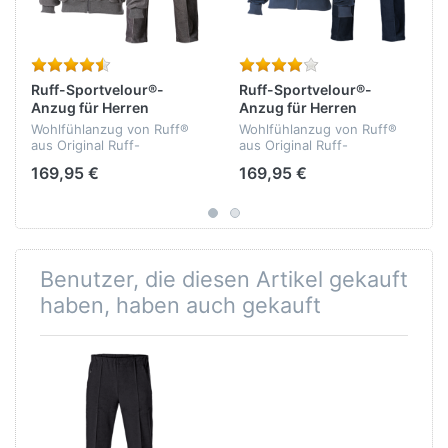
Ruff-Sportvelour®-
Ruff-Sportvelour®-
Anzug für Herren
Anzug für Herren
Wohlfühlanzug von Ruff®
Wohlfühlanzug von Ruff®
aus Original Ruff-
aus Original Ruff-
Sportvelour® - bielastisch -
Sportvelour® - bielastisch -
169,95 €
169,95 €
formbeständig -
formbeständig -
athmungsaktiv -
athmungsaktiv -
temperaturausgleichend -
temperaturausgleichend -
Qualität: 75% Baumwolle,...
Qualität: 75% Baumwolle,...
Benutzer, die diesen Artikel gekauft
haben, haben auch gekauft