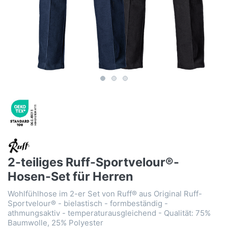
2-teiliges Ruff-Sportvelour®-
Hosen-Set für Herren
Wohlfühlhose im 2-er Set von Ruff® aus Original Ruff-
Sportvelour® - bielastisch - formbeständig -
athmungsaktiv - temperaturausgleichend - Qualität: 75%
Baumwolle, 25% Polyester